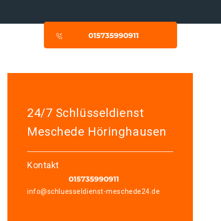
24/7 Schlüsseldienst
Meschede Höringhausen
Kontakt
info@schluesseldienst-meschede24.de